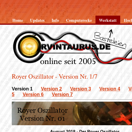
Home
Updates
Info
Computerecke
Werkstatt
Hoc
Royer Oszillator - Version Nr. 1/7
Version 1
Version 2
Version 3
Version 4
V
5
Version 6
Version 7
August 2018 - Der Royer Oszillator