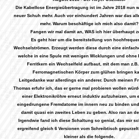
Die Kabellose Energieübertragung ist im Jahre 2018 nun w
neuer Schuh mehr. Auch vor einhundert Jahren war das all
mehr. Warum beschäftige ich mich also damit?
Fangen wir mal damit an, WAS ich hier überhaupt z
Es geht hier um die bereitstellung von hochfreque
Wechselströmen. Erzeugt werden diese durch eine einfach
welche in eine Spule mit wenigen Wicklungen und ohne 
Ferritkern ein Wechselfeld aufbaut, mit dem man z.B.
Ferromagnetischen Körper zum glühen bringen k
Leitgedanke war allerdings ein anderer. Durch meinen 
Thomas erfuhr ich, das er gerne mal probieren wollen würd
einer Elektronikröhre erneut induktiv aufzuheizen, um 
eingedrungene Fremdatome im innern neu zu binden und
damit quasi ein zweites Leben zu geben. Also ran an d
Irgendwie fand ich diese Schaltung so genial, das mir sc
ergreifend gleich
6
Versionen vom Schreibtisch gepurzelt 
kleiner als die folgende.