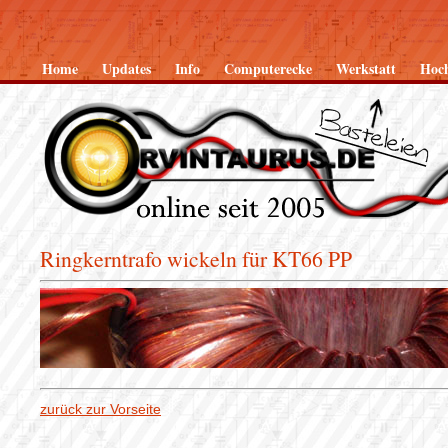
Home
Updates
Info
Computerecke
Werkstatt
Hoc
Ringkerntrafo wickeln für KT66 PP
zurück zur Vorseite