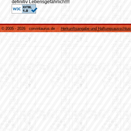
definitiv Lebensgefährlich!!!!
© 2005 - 2026 corvintaurus.de
Herkunftsangabe und Haftungsausschlus